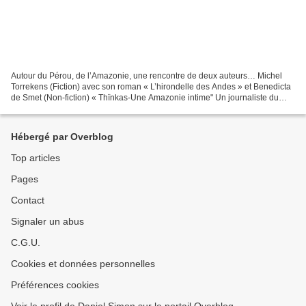
Autour du Pérou, de l’Amazonie, une rencontre de deux auteurs… Michel
Torrekens (Fiction) avec son roman « L’hirondelle des Andes » et Benedicta
de Smet (Non-fiction) « Thïnkas-Une Amazonie intime" Un journaliste du
Ligueur, critique et écrivain, Mchel...
Hébergé par Overblog
Top articles
Pages
Contact
Signaler un abus
C.G.U.
Cookies et données personnelles
Préférences cookies