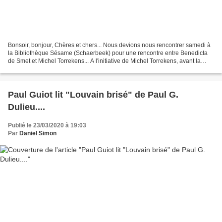
Bonsoir, bonjour, Chères et chers... Nous devions nous rencontrer samedi à
la Bibliothèque Sésame (Schaerbeek) pour une rencontre entre Benedicta
de Smet et Michel Torrekens... A l'initiative de Michel Torrekens, avant la
rencontre "live" qui aura lieu...plus...
Paul Guiot lit "Louvain brisé" de Paul G.
Dulieu....
Publié le 23/03/2020 à 19:03
Par
Daniel Simon